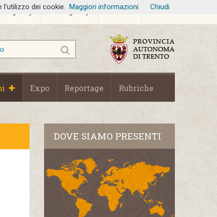
l'utilizzo dei cookie.
Maggiori informazioni
Chiudi
Fotogallery
Videogallery
Contatti
Link utili
pi
Expo
Reportage
Rubriche
DOVE SIAMO PRESENTI